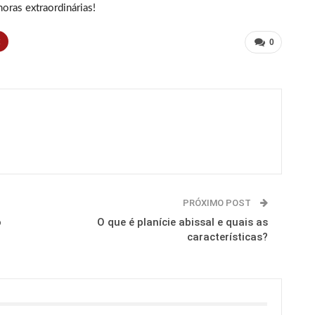
noras extraordinárias!
t
0
PRÓXIMO POST
o
O que é planície abissal e quais as
características?