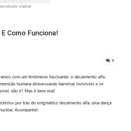
eprodução: original
É E Como Funciona!
0
aramos com um fenômeno fascinante: o decaimento alfa.
reensão humana atravessando barreiras invisíveis e se
sível, não é? Mas é bem real!
stérios por trás do enigmático decaimento alfa, uma dança
 nuclear. Acompanhe!