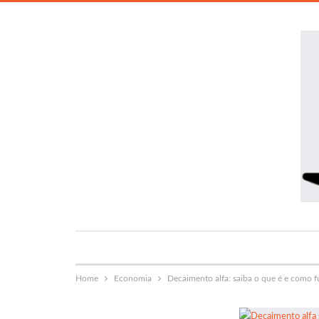
Home
Economia
Decaimento alfa: saiba o que é e como f