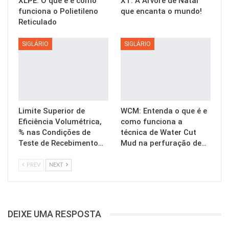
XLPE: O que é e como
XT: A Árvore de Natal
funciona o Polietileno
que encanta o mundo!
Reticulado
SIGLÁRIO
SIGLÁRIO
Limite Superior de
WCM: Entenda o que é e
Eficiência Volumétrica,
como funciona a
% nas Condições de
técnica de Water Cut
Teste de Recebimento…
Mud na perfuração de…
PREV
NEXT
DEIXE UMA RESPOSTA