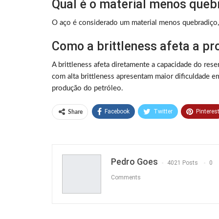
Qual é o material menos queb
O aço é considerado um material menos quebradiço, p
Como a brittleness afeta a pr
A brittleness afeta diretamente a capacidade do res
com alta brittleness apresentam maior dificuldade e
produção do petróleo.
Facebook
Twitter
Pinteres
Share
Pedro Goes
4021 Posts
0
Comments