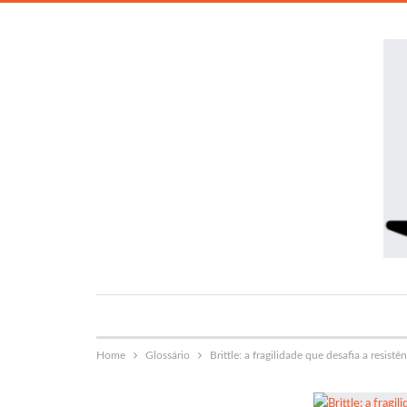
Home
Glossário
Brittle: a fragilidade que desafia a resistê