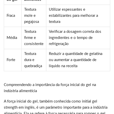
Textura
Utilizar espessantes e
Fraca
mole e
estabilizantes para melhorar a
pegajosa
textura
Textura
Verificar a dosagem correta dos
Média
firme e
ingredientes e o tempo de
consistente
refrigeração
Textura
Reduzir a quantidade de gelatina
Forte
dura e
ou aumentar a quantidade de
quebradiça
líquido na receita
Compreendendo a importância da força inicial do gel na
indústria alimentícia
A força inicial do gel, também conhecida como initial gel
strength em inglês, é um parâmetro importante para a indústria
alimentícia. Ela se refere à força necessária para romper o gel