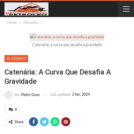
Home
Glossário
Catenária: a curva que desafia a gravidade
GLOSSÁRIO
Catenária: A Curva Que Desafia A
Gravidade
Last updated
2 fev, 2024
Por
Pedro Goes
0
Share