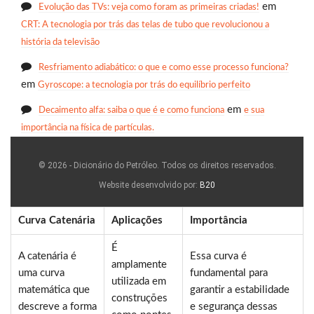
em
Evolução das TVs: veja como foram as primeiras criadas!
CRT: A tecnologia por trás das telas de tubo que revolucionou a
história da televisão
Resfriamento adiabático: o que e como esse processo funciona?
em
Gyroscope: a tecnologia por trás do equilíbrio perfeito
em
Decaimento alfa: saiba o que é e como funciona
e sua
importância na física de partículas.
© 2026 - Dicionário do Petróleo. Todos os direitos reservados.
Website desenvolvido por:
B20
Curva Catenária
Aplicações
Importância
É
A catenária é
Essa curva é
amplamente
uma curva
fundamental para
utilizada em
matemática que
garantir a estabilidade
construções
descreve a forma
e segurança dessas