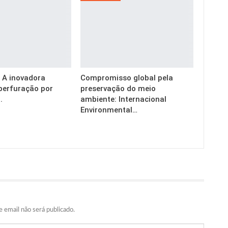
g: A inovadora
Compromisso global pela
perfuração por
preservação do meio
.
ambiente: Internacional
Environmental…
 email não será publicado.