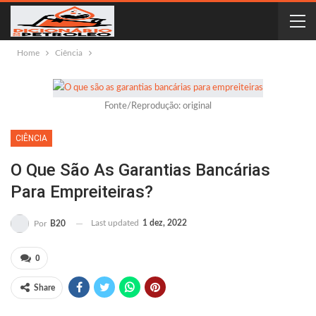
Home
Ciência
Fonte/Reprodução: original
CIÊNCIA
O Que São As Garantias Bancárias
Para Empreiteiras?
Last updated
1 dez, 2022
Por
B20
0
Share