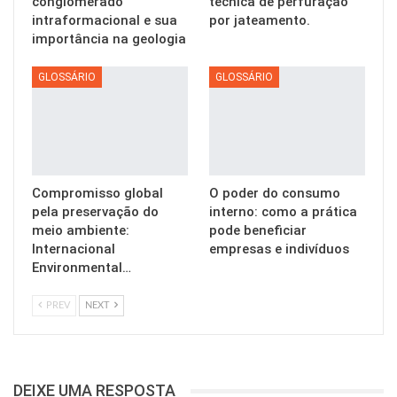
conglomerado
técnica de perfuração
intraformacional e sua
por jateamento.
importância na geologia
GLOSSÁRIO
GLOSSÁRIO
Compromisso global
O poder do consumo
pela preservação do
interno: como a prática
meio ambiente:
pode beneficiar
Internacional
empresas e indivíduos
Environmental…
PREV
NEXT
DEIXE UMA RESPOSTA