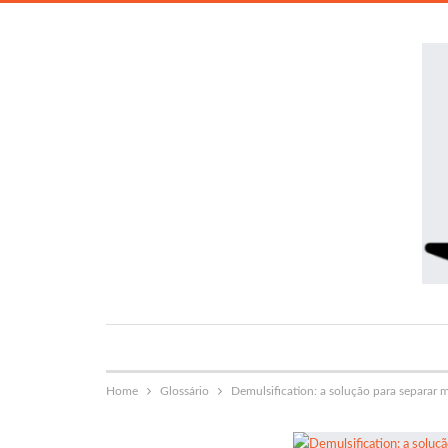
Home
Glossário
Demulsification: a solução para separar m