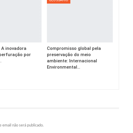
g: A inovadora
Compromisso global pela
perfuração por
preservação do meio
.
ambiente: Internacional
Environmental…
 email não será publicado.