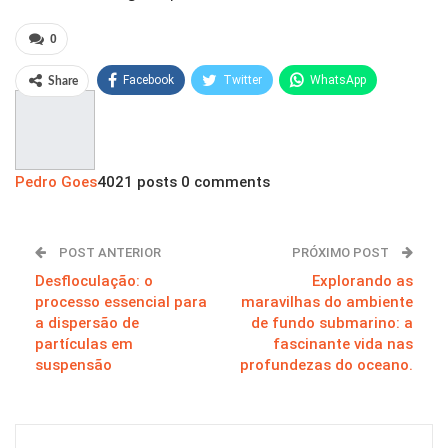
0
Facebook
Twitter
WhatsApp
Share
Pinterest
Pedro Goes
4021 posts
0 comments
POST ANTERIOR
PRÓXIMO POST
Desfloculação: o
Explorando as
processo essencial para
maravilhas do ambiente
a dispersão de
de fundo submarino: a
partículas em
fascinante vida nas
suspensão
profundezas do oceano.