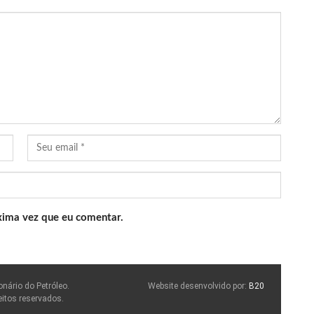
xima vez que eu comentar.
onário do Petróleo.
Website desenvolvido por:
B20
eitos reservados.