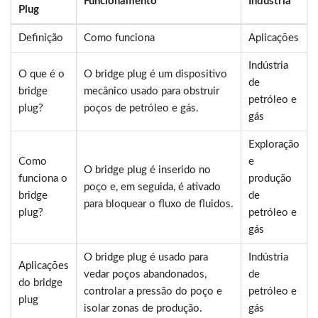
Funcionamento
Indústria
Plug
Definição
Como funciona
Aplicações
Indústria
O que é o
O bridge plug é um dispositivo
de
bridge
mecânico usado para obstruir
petróleo e
plug?
poços de petróleo e gás.
gás
Exploração
Como
e
O bridge plug é inserido no
funciona o
produção
poço e, em seguida, é ativado
bridge
de
para bloquear o fluxo de fluidos.
plug?
petróleo e
gás
O bridge plug é usado para
Indústria
Aplicações
vedar poços abandonados,
de
do bridge
controlar a pressão do poço e
petróleo e
plug
isolar zonas de produção.
gás