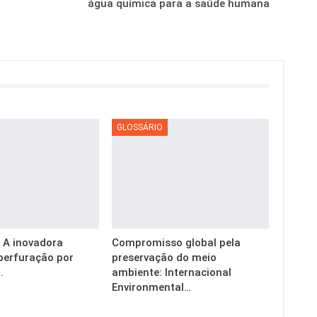
água química para a saúde humana
GLOSSÁRIO
g: A inovadora
Compromisso global pela
perfuração por
preservação do meio
.
ambiente: Internacional
Environmental…