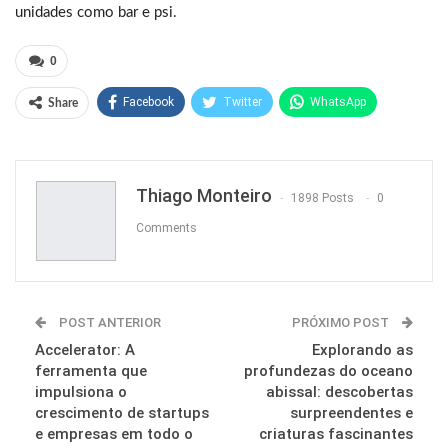
unidades como bar e psi.
0
Facebook
Twitter
WhatsApp
Share
Pinterest
Thiago Monteiro
1898 Posts
0
Comments
POST ANTERIOR
PRÓXIMO POST
Accelerator: A
Explorando as
ferramenta que
profundezas do oceano
impulsiona o
abissal: descobertas
crescimento de startups
surpreendentes e
e empresas em todo o
criaturas fascinantes