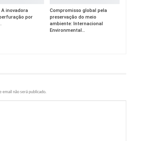
g: A inovadora
Compromisso global pela
perfuração por
preservação do meio
.
ambiente: Internacional
Environmental…
 email não será publicado.