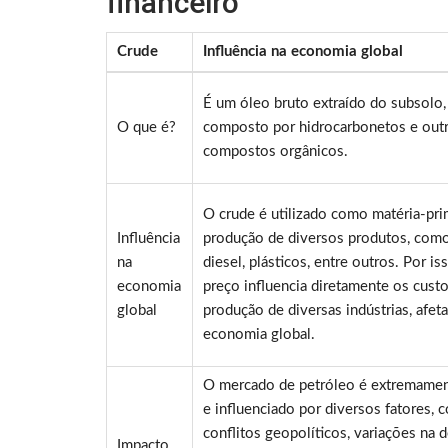
financeiro
Crude
Influência na economia global
É um óleo bruto extraído do subsolo,
O que é?
composto por hidrocarbonetos e out
compostos orgânicos.
O crude é utilizado como matéria-pri
Influência
produção de diversos produtos, como
na
diesel, plásticos, entre outros. Por is
economia
preço influencia diretamente os cust
global
produção de diversas indústrias, afet
economia global.
O mercado de petróleo é extremament
e influenciado por diversos fatores,
conflitos geopolíticos, variações na
Impacto