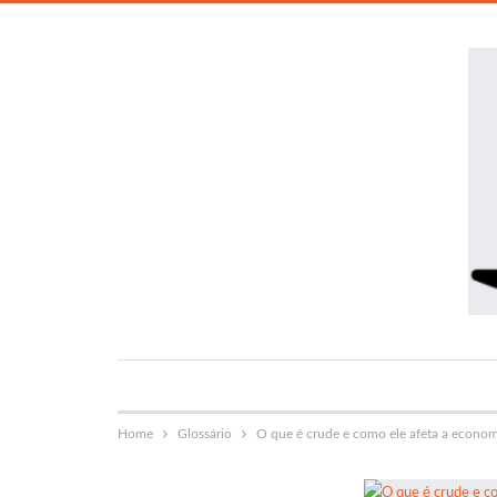
Home
Glossário
O que é crude e como ele afeta a econom