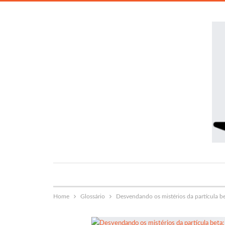
Home
Glossário
Desvendando os mistérios da partícula be