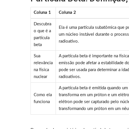
Coluna 1
Coluna 2
Descubra
Ela é uma partícula subatômica que p
o que é a
um núcleo instável durante o proces
partícula
radioativo.
beta
Sua
A partícula beta é importante na físic
relevância
emissão pode afetar a estabilidade d
na física
pode ser usada para determinar a idad
nuclear
radioativos.
A partícula beta é emitida quando um
Como ela
transforma em um próton e um elétro
funciona
elétron pode ser capturado pelo núcl
transformando um próton em um nêu