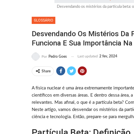
Desvendando os mistérios da partícula beta: o 
GLOSSÁRIO
Desvendando Os Mistérios Da P
Funciona E Sua Importância Na 
Last updated
2 fev, 2024
Por
Pedro Goes
Share
A física nuclear é uma área extremamente important
científicos em diversas áreas. E dentro dessa área, 
relevantes. Mas afinal, o que é a partícula beta? Com
Neste artigo, vamos desvendar os mistérios da partí
ciência e tecnologia. Então, prepare-se para mergulha
Partícula Beta: Definiçã