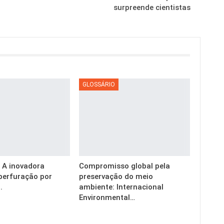
surpreende cientistas
GLOSSÁRIO
g: A inovadora
Compromisso global pela
perfuração por
preservação do meio
.
ambiente: Internacional
Environmental…