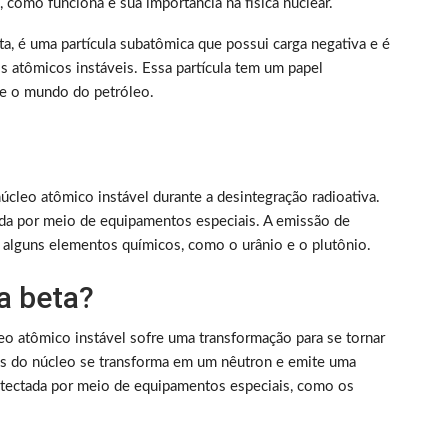
 como funciona e sua importância na física nuclear.
a, é uma partícula subatômica que possui carga negativa e é
os atômicos instáveis. Essa partícula tem um papel
nte o mundo do petróleo.
úcleo atômico instável durante a desintegração radioativa.
tada por meio de equipamentos especiais. A emissão de
m alguns elementos químicos, como o urânio e o plutônio.
a beta?
eo atômico instável sofre uma transformação para se tornar
ns do núcleo se transforma em um nêutron e emite uma
detectada por meio de equipamentos especiais, como os