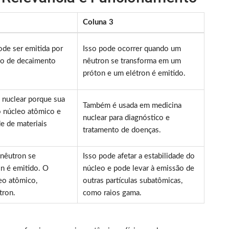
Coluna 3
ode ser emitida por
Isso pode ocorrer quando um
so de decaimento
nêutron se transforma em um
próton e um elétron é emitido.
a nuclear porque sua
Também é usada em medicina
o núcleo atômico e
nuclear para diagnóstico e
e de materiais
tratamento de doenças.
 nêutron se
Isso pode afetar a estabilidade do
n é emitido. O
núcleo e pode levar à emissão de
eo atômico,
outras partículas subatômicas,
tron.
como raios gama.