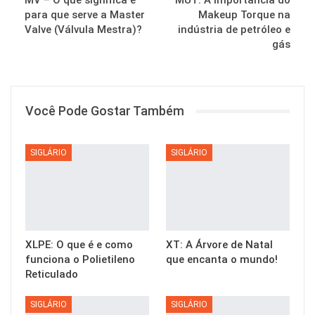
MV – O que significa e
MUT: A importância do
para que serve a Master
Makeup Torque na
Valve (Válvula Mestra)?
indústria de petróleo e
gás
Você Pode Gostar Também
SIGLÁRIO
SIGLÁRIO
XLPE: O que é e como
XT: A Árvore de Natal
funciona o Polietileno
que encanta o mundo!
Reticulado
SIGLÁRIO
SIGLÁRIO