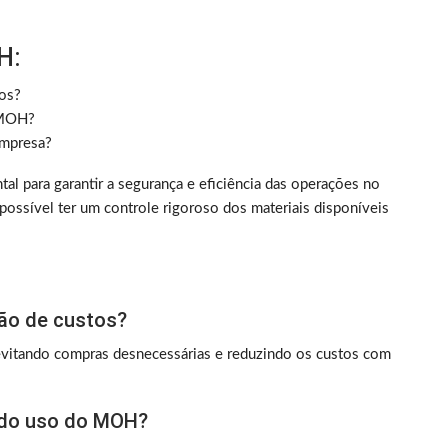
H:
os?
 MOH?
mpresa?
al para garantir a segurança e eficiência das operações no
ssível ter um controle rigoroso dos materiais disponíveis
ão de custos?
itando compras desnecessárias e reduzindo os custos com
s do uso do MOH?