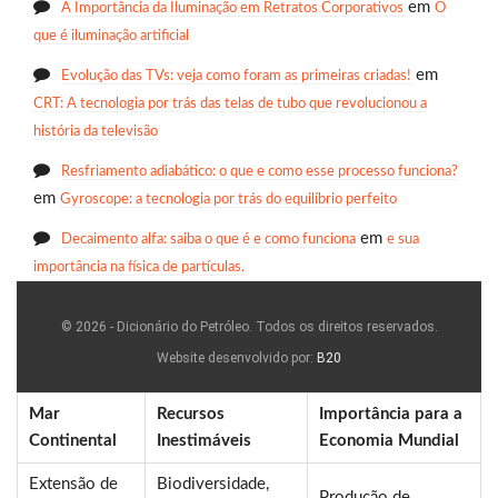
em
A Importância da Iluminação em Retratos Corporativos
O
que é iluminação artificial
em
Evolução das TVs: veja como foram as primeiras criadas!
CRT: A tecnologia por trás das telas de tubo que revolucionou a
história da televisão
Resfriamento adiabático: o que e como esse processo funciona?
em
Gyroscope: a tecnologia por trás do equilíbrio perfeito
em
Decaimento alfa: saiba o que é e como funciona
e sua
importância na física de partículas.
© 2026 - Dicionário do Petróleo. Todos os direitos reservados.
Website desenvolvido por:
B20
Mar
Recursos
Importância para a
Continental
Inestimáveis
Economia Mundial
Extensão de
Biodiversidade,
Produção de