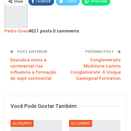
Facebook
Twitter
WhatsApp
Share
Pinterest
Pedro Goes
4021 posts
0 comments
POST ANTERIOR
PRÓXIMO POST
Descubra como a
Conglomeratic
continental rise
Mudstone-Lamito
influencia a formação
Conglomerate: A Unique
do sopé continental
Geological Formation
Você Pode Gostar Também
GLOSSÁRIO
GLOSSÁRIO