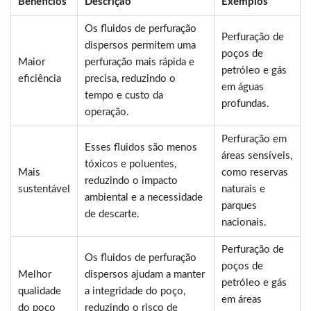
Benefícios
Descrição
Exemplos
Os fluidos de perfuração
Perfuração de
dispersos permitem uma
poços de
Maior
perfuração mais rápida e
petróleo e gás
eficiência
precisa, reduzindo o
em águas
tempo e custo da
profundas.
operação.
Perfuração em
Esses fluidos são menos
áreas sensíveis,
tóxicos e poluentes,
Mais
como reservas
reduzindo o impacto
sustentável
naturais e
ambiental e a necessidade
parques
de descarte.
nacionais.
Perfuração de
Os fluidos de perfuração
poços de
Melhor
dispersos ajudam a manter
petróleo e gás
qualidade
a integridade do poço,
em áreas
do poço
reduzindo o risco de