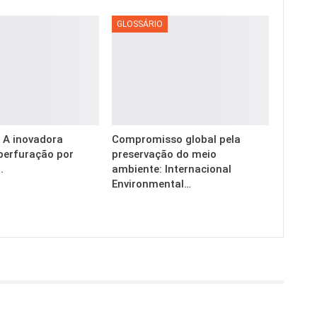
GLOSSÁRIO
g: A inovadora
Compromisso global pela
perfuração por
preservação do meio
.
ambiente: Internacional
Environmental…