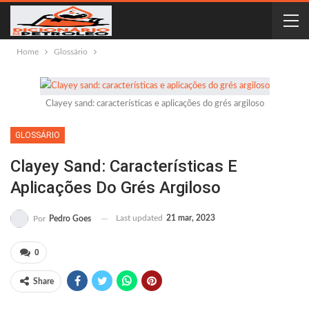
Home
Glossário
Clayey sand: características e aplicações do grés argiloso
GLOSSÁRIO
Clayey Sand: Características E
Aplicações Do Grés Argiloso
Last updated
21 mar, 2023
Por
Pedro Goes
0
Share