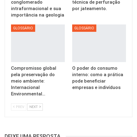
conglomerado
técnica de perfuração
intraformacional e sua
por jateamento.
importância na geologia
GLOSSÁRIO
GLOSSÁRIO
Compromisso global
O poder do consumo
pela preservação do
interno: como a prática
meio ambiente:
pode beneficiar
Internacional
empresas e indivíduos
Environmental…
PREV
NEXT
DEIXE UMA RESPOSTA