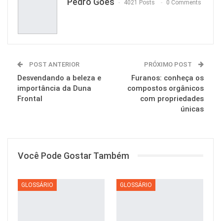
Pedro Goes
4021 Posts
0 Comments
POST ANTERIOR
PRÓXIMO POST
Desvendando a beleza e
Furanos: conheça os
importância da Duna
compostos orgânicos
Frontal
com propriedades
únicas
Você Pode Gostar Também
GLOSSÁRIO
GLOSSÁRIO