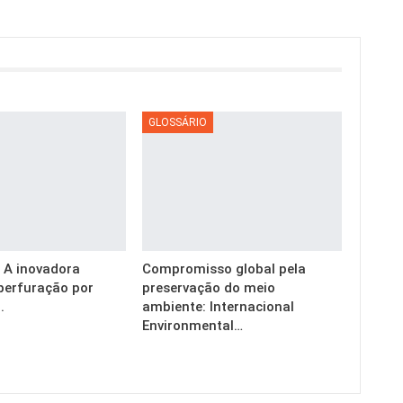
GLOSSÁRIO
g: A inovadora
Compromisso global pela
perfuração por
preservação do meio
.
ambiente: Internacional
Environmental…