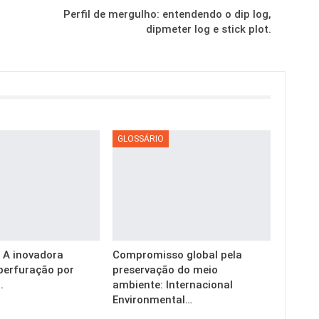
Perfil de mergulho: entendendo o dip log,
dipmeter log e stick plot.
GLOSSÁRIO
g: A inovadora
Compromisso global pela
perfuração por
preservação do meio
.
ambiente: Internacional
Environmental…