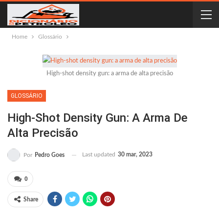
Home
Glossário
High-shot density gun: a arma de alta precisão
GLOSSÁRIO
High-Shot Density Gun: A Arma De
Alta Precisão
Last updated
30 mar, 2023
Por
Pedro Goes
0
Share