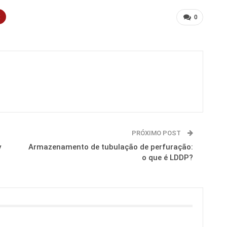
t
0
PRÓXIMO POST
y
Armazenamento de tubulação de perfuração:
o que é LDDP?