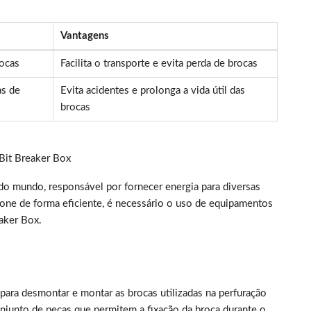
Vantagens
rocas
Facilita o transporte e evita perda de brocas
as de
Evita acidentes e prolonga a vida útil das
brocas
 Bit Breaker Box
do mundo, responsável por fornecer energia para diversas
ione de forma eficiente, é necessário o uso de equipamentos
eaker Box.
para desmontar e montar as brocas utilizadas na perfuração
njunto de peças que permitem a fixação da broca durante o