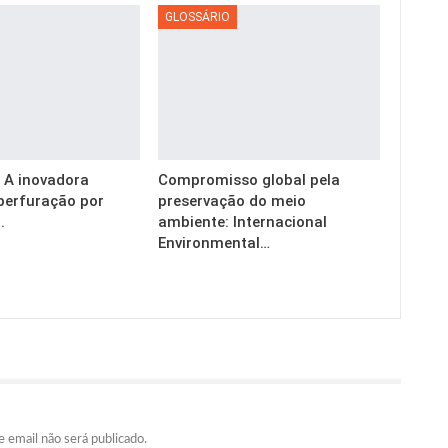
GLOSSÁRIO
g: A inovadora
Compromisso global pela
perfuração por
preservação do meio
.
ambiente: Internacional
Environmental…
 email não será publicado.