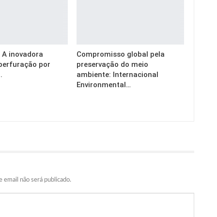
g: A inovadora
Compromisso global pela
perfuração por
preservação do meio
.
ambiente: Internacional
Environmental…
 email não será publicado.