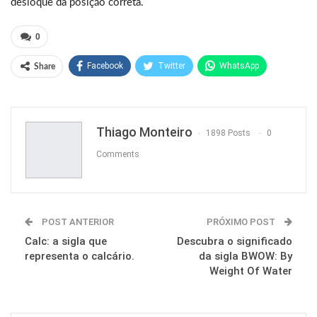
desloque da posição correta.
0
Facebook
Twitter
WhatsApp
Share
Pinterest
Thiago Monteiro
1898 Posts
0
Comments
POST ANTERIOR
PRÓXIMO POST
Calc: a sigla que
Descubra o significado
representa o calcário.
da sigla BWOW: By
Weight Of Water