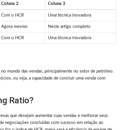
Coluna 2
Coluna 3
Com o HCR
Uma técnica inovadora
Agora mesmo
Neste artigo completo
Com o HCR
Uma técnica inovadora
a no mundo das vendas, principalmente no setor de petróleo.
gócios, ou seja, a capacidade de concluir uma venda com
ng Ratio?
resas que desejam aumentar suas vendas e melhorar seus
m de negociações concluídas com sucesso em relação ao
r for o índice de HCR, maior será a eficiência da equipe de